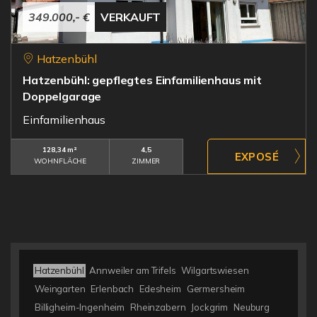
349.000,- €
VERKAUFT
Hatzenbühl
Hatzenbühl: gepflegtes Einfamilienhaus mit
Doppelgarage
Einfamilienhaus
128,34 m²
4,5
WOHNFLÄCHE
ZIMMER
Hatzenbühl
Annweiler am Trifels
Wilgartswiesen
Weingarten
Erlenbach
Edesheim
Germersheim
Billigheim-Ingenheim
Rheinzabern
Jockgrim
Neuburg