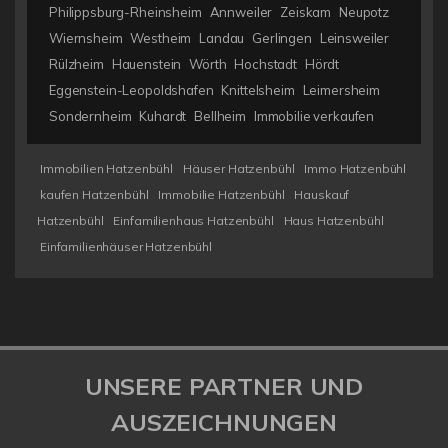
Philippsburg-Rheinsheim
Annweiler
Zeiskam
Neupotz
Wiernsheim
Westheim
Landau
Gerlingen
Leinsweiler
Rülzheim
Hauenstein
Wörth
Hochstadt
Hördt
Eggenstein-Leopoldshafen
Knittelsheim
Leimersheim
Sondernheim
Kuhardt
Bellheim
Immobilie verkaufen
Immobilien Hatzenbühl
Häuser Hatzenbühl
Immo Hatzenbühl
kaufen Hatzenbühl
Immobilie Hatzenbühl
Hauskauf
Hatzenbühl
Einfamilienhaus Hatzenbühl
Haus Hatzenbühl
Einfamilienhäuser Hatzenbühl
UNSERE PARTNER UND
AUSZEICHNUNGEN