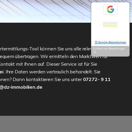
Exzellent
5,0
Basierend auf
71 Google-Bewertungen
termittlungs-Tool können Sie uns alle relevanten
Echtheit von Bewertungen
equem übertragen. Wir ermitteln den Marktwert für
takt mit Ihnen auf. Dieser Service ist für Sie
ei
. Ihre Daten werden vertraulich behandelt. Sie
onen? Dann kontaktieren Sie uns unter
07272- 9 11
@dz-immobilien.de