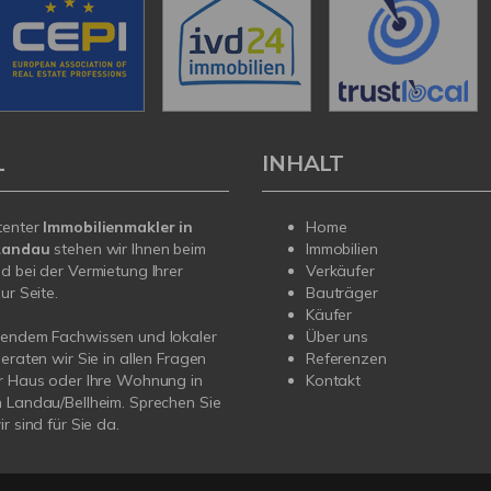
L
INHALT
tenter
Immobilienmakler in
Home
/Landau
stehen wir Ihnen beim
Immobilien
d bei der Vermietung Ihrer
Verkäufer
ur Seite.
Bauträger
Käufer
sendem Fachwissen und lokaler
Über uns
beraten wir Sie in allen Fragen
Referenzen
r Haus oder Ihre Wohnung in
Kontakt
 Landau/Bellheim. Sprechen Sie
r sind für Sie da.