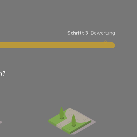
Schritt 3:
Bewertung
Schritt 1
n?
Wie groß