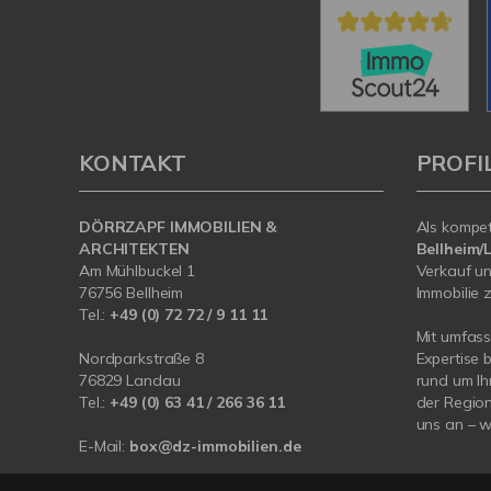
KONTAKT
PROFI
DÖRRZAPF IMMOBILIEN &
Als kompe
ARCHITEKTEN
Bellheim
Am Mühlbuckel 1
Verkauf un
76756 Bellheim
Immobilie z
Tel.:
+49 (0) 72 72 / 9 11 11
Mit umfas
Nordparkstraße 8
Expertise 
76829 Landau
rund um Ih
Tel.:
+49 (0) 63 41 / 266 36 11
der Region
uns an – wi
E-Mail:
box@dz-immobilien.de