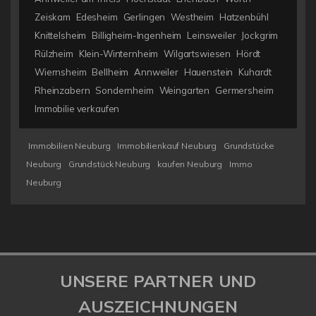
Zeiskam
Edesheim
Gerlingen
Westheim
Hatzenbühl
Knittelsheim
Billigheim-Ingenheim
Leinsweiler
Jockgrim
Rülzheim
Klein-Winternheim
Wilgartswiesen
Hördt
Wiernsheim
Bellheim
Annweiler
Hauenstein
Kuhardt
Rheinzabern
Sondernheim
Weingarten
Germersheim
Immobilie verkaufen
Immobilien Neuburg
Immobilienkauf Neuburg
Grundstücke
Neuburg
Grundstück Neuburg
kaufen Neuburg
Immo
Neuburg
UNSERE PARTNER UND
AUSZEICHNUNGEN