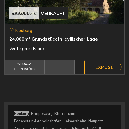
399.000,- €
VERKAUFT
Neuburg
24.000m² Grundstück in idyllischer Lage
Wohngrundstück
24.460 m²
GRUNDSTÜCK
Neuburg
Philippsburg-Rheinsheim
Eggenstein-Leopoldshafen
Leimersheim
Neupotz
Annweiler am Trifels
Hochstadt
Erlenbach
Wörth