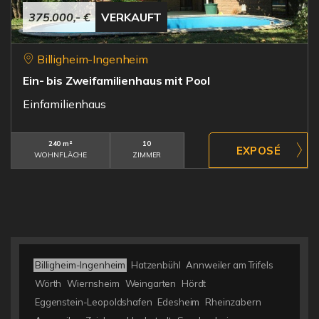
375.000,- €
VERKAUFT
Billigheim-Ingenheim
Ein- bis Zweifamilienhaus mit Pool
Einfamilienhaus
240 m²
10
WOHNFLÄCHE
ZIMMER
Billigheim-Ingenheim
Hatzenbühl
Annweiler am Trifels
Wörth
Wiernsheim
Weingarten
Hördt
Eggenstein-Leopoldshafen
Edesheim
Rheinzabern