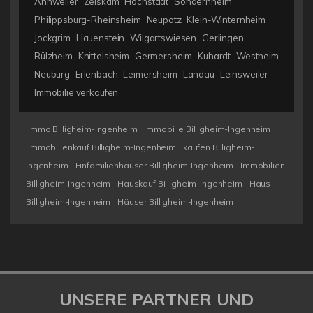
Annweiler
Zeiskam
Hochstadt
Sondernheim
Philippsburg-Rheinsheim
Neupotz
Klein-Winternheim
Jockgrim
Hauenstein
Wilgartswiesen
Gerlingen
Rülzheim
Knittelsheim
Germersheim
Kuhardt
Westheim
Neuburg
Erlenbach
Leimersheim
Landau
Leinsweiler
Immobilie verkaufen
Immo Billigheim-Ingenheim
Immobilie Billigheim-Ingenheim
Immobilienkauf Billigheim-Ingenheim
kaufen Billigheim-
Ingenheim
Einfamilienhäuser Billigheim-Ingenheim
Immobilien
Billigheim-Ingenheim
Hauskauf Billigheim-Ingenheim
Haus
Billigheim-Ingenheim
Häuser Billigheim-Ingenheim
UNSERE PARTNER UND