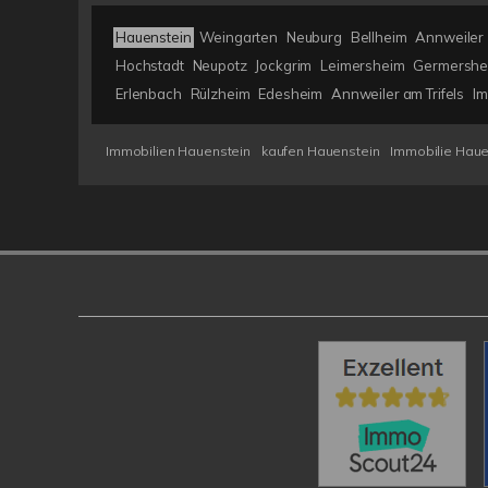
Hauenstein
Weingarten
Neuburg
Bellheim
Annweiler
Hochstadt
Neupotz
Jockgrim
Leimersheim
Germershe
Erlenbach
Rülzheim
Edesheim
Annweiler am Trifels
Im
Immobilien Hauenstein
kaufen Hauenstein
Immobilie Haue