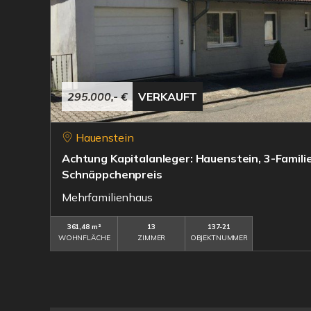
295.000,- €
VERKAUFT
Hauenstein
Achtung Kapitalanleger: Hauenstein, 3-Famil
Schnäppchenpreis
Mehrfamilienhaus
361,48 m²
13
137-21
WOHNFLÄCHE
ZIMMER
OBJEKTNUMMER