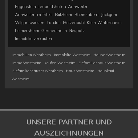
Eggenstein-Leopoldshafen
Annweiler
Annweiler am Trifels
Rülzheim
Rheinzabern
Jockgrim
Wilgartswiesen
Landau
Hatzenbühl
Klein-Winternheim
Leimersheim
Germersheim
Neupotz
Immobilie verkaufen
Immobilien Westheim
Immobilie Westheim
Häuser Westheim
Immo Westheim
kaufen Westheim
Einfamilienhaus Westheim
Einfamilienhäuser Westheim
Haus Westheim
Hauskauf
Westheim
UNSERE PARTNER UND
AUSZEICHNUNGEN