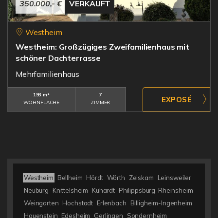
350.000,- €
VERKAUFT
Westheim
Westheim: Großzügiges Zweifamilienhaus mit
schöner Dachterrasse
Mehrfamilienhaus
193 m²
7
WOHNFLÄCHE
ZIMMER
Westheim
Bellheim
Hördt
Wörth
Zeiskam
Leinsweiler
Neuburg
Knittelsheim
Kuhardt
Philippsburg-Rheinsheim
Weingarten
Hochstadt
Erlenbach
Billigheim-Ingenheim
Hauenstein
Edesheim
Gerlingen
Sondernheim