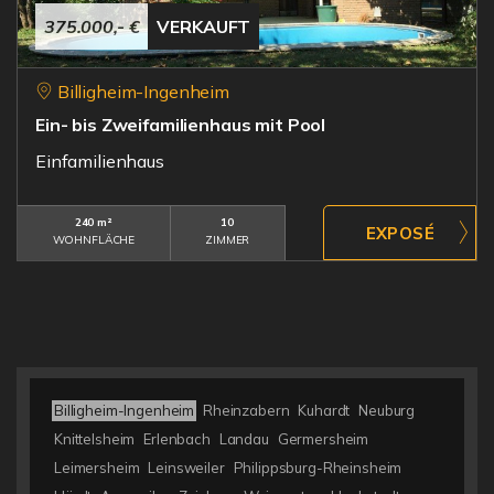
375.000,- €
VERKAUFT
Billigheim-Ingenheim
Ein- bis Zweifamilienhaus mit Pool
Einfamilienhaus
240 m²
10
WOHNFLÄCHE
ZIMMER
Billigheim-Ingenheim
Rheinzabern
Kuhardt
Neuburg
Knittelsheim
Erlenbach
Landau
Germersheim
Leimersheim
Leinsweiler
Philippsburg-Rheinsheim