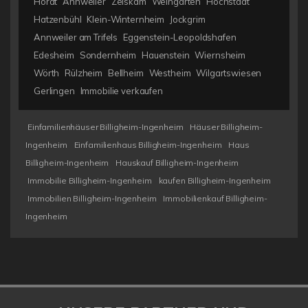
Hördt
Annweiler
Zeiskam
Weingarten
Hochstadt
Hatzenbühl
Klein-Winternheim
Jockgrim
Annweiler am Trifels
Eggenstein-Leopoldshafen
Edesheim
Sondernheim
Hauenstein
Wiernsheim
Wörth
Rülzheim
Bellheim
Westheim
Wilgartswiesen
Gerlingen
Immobilie verkaufen
Einfamilienhäuser Billigheim-Ingenheim
Häuser Billigheim-
Ingenheim
Einfamilienhaus Billigheim-Ingenheim
Haus
Billigheim-Ingenheim
Hauskauf Billigheim-Ingenheim
Immobilie Billigheim-Ingenheim
kaufen Billigheim-Ingenheim
Immobilien Billigheim-Ingenheim
Immobilienkauf Billigheim-
Ingenheim