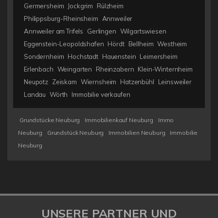
Germersheim
Jockgrim
Rülzheim
Philippsburg-Rheinsheim
Annweiler
Annweiler am Trifels
Gerlingen
Wilgartswiesen
Eggenstein-Leopoldshafen
Hördt
Bellheim
Westheim
Sondernheim
Hochstadt
Hauenstein
Leimersheim
Erlenbach
Weingarten
Rheinzabern
Klein-Winternheim
Neupotz
Zeiskam
Wiernsheim
Hatzenbühl
Leinsweiler
Landau
Wörth
Immobilie verkaufen
Grundstücke Neuburg
Immobilienkauf Neuburg
Immo
Neuburg
Grundstück Neuburg
Immobilien Neuburg
Immobilie
Neuburg
UNSERE PARTNER UND