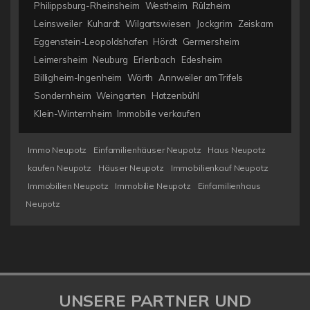
Philippsburg-Rheinsheim
Westheim
Rülzheim
Leinsweiler
Kuhardt
Wilgartswiesen
Jockgrim
Zeiskam
Eggenstein-Leopoldshafen
Hördt
Germersheim
Leimersheim
Neuburg
Erlenbach
Edesheim
Billigheim-Ingenheim
Wörth
Annweiler am Trifels
Sondernheim
Weingarten
Hatzenbühl
Klein-Winternheim
Immobilie verkaufen
Immo Neupotz
Einfamilienhäuser Neupotz
Haus Neupotz
kaufen Neupotz
Häuser Neupotz
Immobilienkauf Neupotz
Immobilien Neupotz
Immobilie Neupotz
Einfamilienhaus
Neupotz
UNSERE PARTNER UND