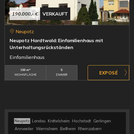
190.000,- €
VERKAUFT
Neupotz
Neupotz Hardtwald: Einfamilienhaus mit
Unterhaltungsrückständen
Einfamilienhaus
150 m²
5
WOHNFLÄCHE
ZIMMER
Neupotz
Landau
Knittelsheim
Hochstadt
Gerlingen
Annweiler
Wiernsheim
Bellheim
Rheinzabern