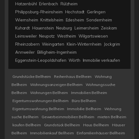
Hatzenbühl
Erlenbach
Rülzheim
Philippsburg-Rheinsheim
Hochstadt
Gerlingen
Wiernsheim
Knittelsheim
Edesheim
Sondernheim
Kuhardt
Hauenstein
Neuburg
Leimersheim
Zeiskam
Leinsweiler
Neupotz
Westheim
Wilgartswiesen
Rheinzabern
Weingarten
Klein-Winternheim
Jockgrim
Annweiler
Billigheim-Ingenheim
Eggenstein-Leopoldshafen
Wörth
Immobilie verkaufen
Grundstücke Bellheim
Reihenhaus Bellheim
Wohnung
Bellheim
Wohnungsanzeigen Bellheim
Wohnungssuche
Bellheim
Wohnungen Bellheim
Immobilien Bellheim
Eigentumswohnungen Bellheim
Büro Bellheim
Eigentumswohnung Bellheim
Immobilie Bellheim
Wohnung
suche Bellheim
Gewerbeimmobilien Bellheim
mieten Bellheim
kaufen Bellheim
Grundstück Bellheim
Haus Bellheim
Häuser
Bellheim
Immobilienkauf Bellheim
Einfamilienhäuser Bellheim