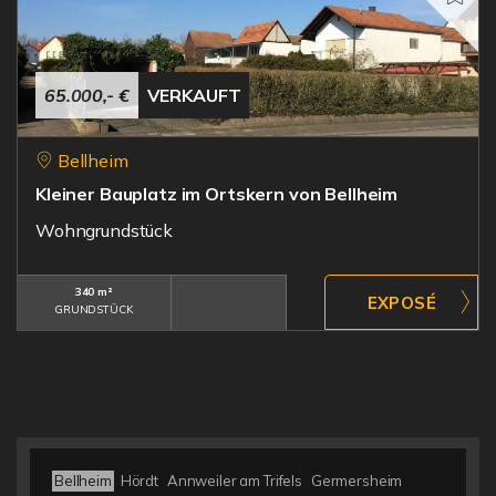
65.000,- €
VERKAUFT
Bellheim
Kleiner Bauplatz im Ortskern von Bellheim
Wohngrundstück
340 m²
GRUNDSTÜCK
Bellheim
Hördt
Annweiler am Trifels
Germersheim