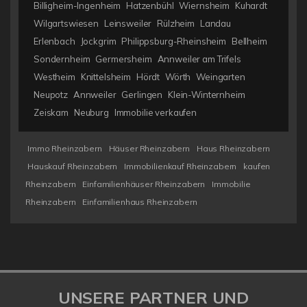
Billigheim-Ingenheim
Hatzenbühl
Wiernsheim
Kuhardt
Wilgartswiesen
Leinsweiler
Rülzheim
Landau
Erlenbach
Jockgrim
Philippsburg-Rheinsheim
Bellheim
Sondernheim
Germersheim
Annweiler am Trifels
Westheim
Knittelsheim
Hördt
Wörth
Weingarten
Neupotz
Annweiler
Gerlingen
Klein-Winternheim
Zeiskam
Neuburg
Immobilie verkaufen
Immo Rheinzabern
Häuser Rheinzabern
Haus Rheinzabern
Hauskauf Rheinzabern
Immobilienkauf Rheinzabern
kaufen
Rheinzabern
Einfamilienhäuser Rheinzabern
Immobilie
Rheinzabern
Einfamilienhaus Rheinzabern
UNSERE PARTNER UND