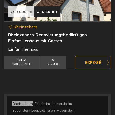
180.000,- €
VERKAUFT
Rheinzabern
Rheinzabern: Renovierungsbedürftiges
Einfamilienhaus mit Garten
Einfamilienhaus
124 m²
5
WOHNFLÄCHE
ZIMMER
Rheinzabern
Edesheim
Leimersheim
Eggenstein-Leopoldshafen
Hauenstein