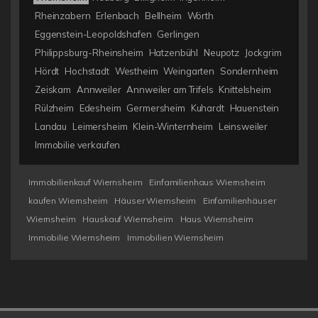
Rheinzabern
Erlenbach
Bellheim
Wörth
Eggenstein-Leopoldshafen
Gerlingen
Philippsburg-Rheinsheim
Hatzenbühl
Neupotz
Jockgrim
Hördt
Hochstadt
Westheim
Weingarten
Sondernheim
Zeiskam
Annweiler
Annweiler am Trifels
Knittelsheim
Rülzheim
Edesheim
Germersheim
Kuhardt
Hauenstein
Landau
Leimersheim
Klein-Winternheim
Leinsweiler
Immobilie verkaufen
Immobilienkauf Wiernsheim
Einfamilienhaus Wiernsheim
kaufen Wiernsheim
Häuser Wiernsheim
Einfamilienhäuser
Wiernsheim
Hauskauf Wiernsheim
Haus Wiernsheim
Immobilie Wiernsheim
Immobilien Wiernsheim