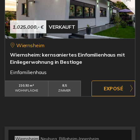
1.025.000,- €
VERKAUFT
Wiernsheim
Wiernsheim: kernsaniertes Einfamilienhaus mit
Einliegerwohnung in Bestlage
Einfamilienhaus
210,92 m²
8,5
WOHNFLÄCHE
ZIMMER
Wiernsheim
Neuburg
Billigheim-Ingenheim