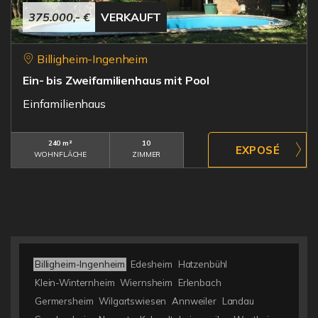
375.000,- €
VERKAUFT
Billigheim-Ingenheim
Ein- bis Zweifamilienhaus mit Pool
Einfamilienhaus
240 m²
10
WOHNFLÄCHE
ZIMMER
Billigheim-Ingenheim
Edesheim
Hatzenbühl
Klein-Winternheim
Wiernsheim
Erlenbach
Germersheim
Wilgartswiesen
Annweiler
Landau