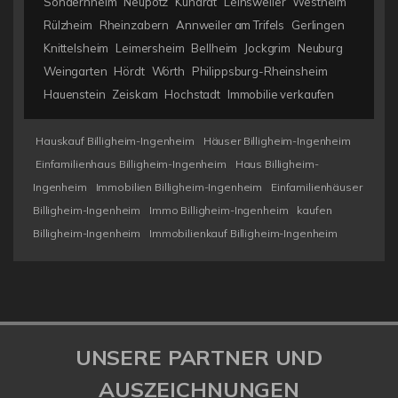
Sondernheim
Neupotz
Kuhardt
Leinsweiler
Westheim
Rülzheim
Rheinzabern
Annweiler am Trifels
Gerlingen
Knittelsheim
Leimersheim
Bellheim
Jockgrim
Neuburg
Weingarten
Hördt
Wörth
Philippsburg-Rheinsheim
Hauenstein
Zeiskam
Hochstadt
Immobilie verkaufen
Hauskauf Billigheim-Ingenheim
Häuser Billigheim-Ingenheim
Einfamilienhaus Billigheim-Ingenheim
Haus Billigheim-
Ingenheim
Immobilien Billigheim-Ingenheim
Einfamilienhäuser
Billigheim-Ingenheim
Immo Billigheim-Ingenheim
kaufen
Billigheim-Ingenheim
Immobilienkauf Billigheim-Ingenheim
UNSERE PARTNER UND
AUSZEICHNUNGEN