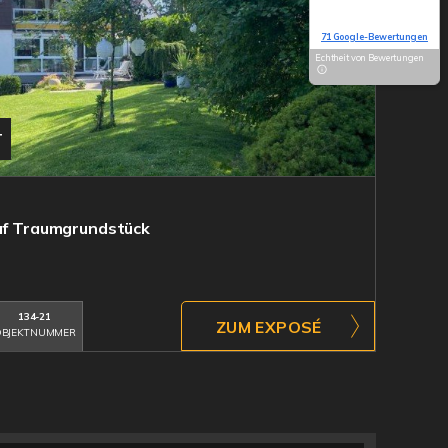
Basierend auf
71 Google-Bewertungen
Echtheit von Bewertungen
T
auf Traumgrundstück
134-21
ZUM EXPOSÉ
BJEKTNUMMER