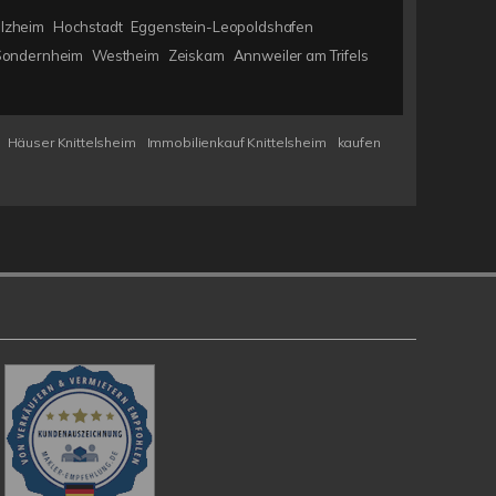
lzheim
Hochstadt
Eggenstein-Leopoldshafen
Sondernheim
Westheim
Zeiskam
Annweiler am Trifels
Häuser Knittelsheim
Immobilienkauf Knittelsheim
kaufen