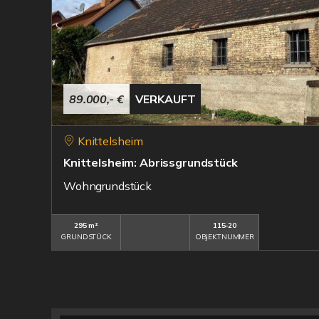
89.000,- €
VERKAUFT
Knittelsheim
Knittelsheim: Abrissgrundstück
Wohngrundstück
295 m²
115-20
GRUNDSTÜCK
OBJEKTNUMMER