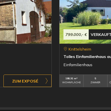
799.000,- €
VERKAUF
Knittelsheim
Tolles Einfamilienhaus 
Einfamilienhaus
188,91 m²
5
ZUM EXPOSÉ
WOHNFLÄCHE
ZIMMER
O