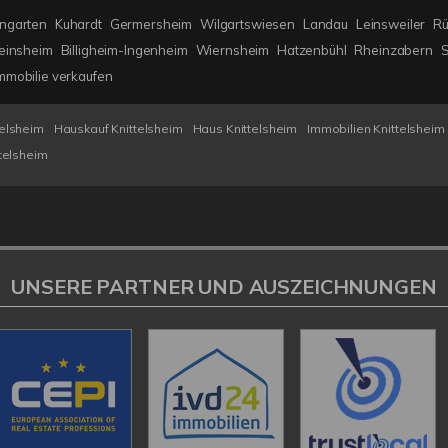
ngarten
Kuhardt
Germersheim
Wilgartswiesen
Landau
Leinsweiler
Rü
einsheim
Billigheim-Ingenheim
Wiernsheim
Hatzenbühl
Rheinzabern
mmobilie verkaufen
telsheim
Hauskauf Knittelsheim
Haus Knittelsheim
Immobilien Knittelsheim
ttelsheim
UNSERE PARTNER UND AUSZEICHNUNGEN