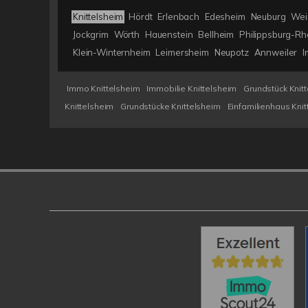
Knittelsheim
Hördt
Erlenbach
Edesheim
Neuburg
Wei
Jockgrim
Wörth
Hauenstein
Bellheim
Philippsburg-Rh
Klein-Winternheim
Leimersheim
Neupotz
Annweiler
I
Immo Knittelsheim
Immobilie Knittelsheim
Grundstück Knit
Knittelsheim
Grundstücke Knittelsheim
Einfamilienhaus Kni