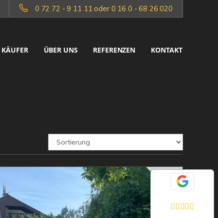
0 72 72 - 9 11 11 oder 0 16 0 - 68 26 020
KÄUFER
ÜBER UNS
REFERENZEN
KONTAKT
Exzellent
5,0