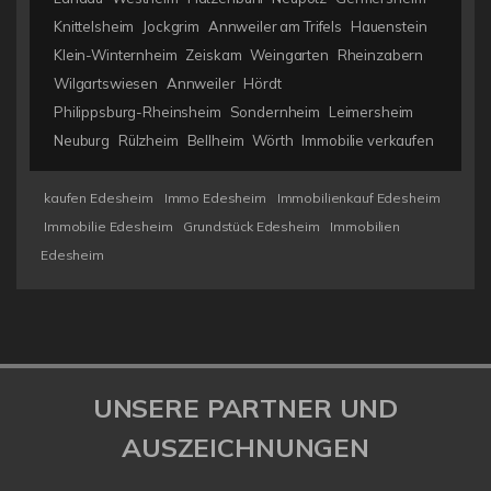
Knittelsheim
Jockgrim
Annweiler am Trifels
Hauenstein
Klein-Winternheim
Zeiskam
Weingarten
Rheinzabern
Wilgartswiesen
Annweiler
Hördt
Philippsburg-Rheinsheim
Sondernheim
Leimersheim
Neuburg
Rülzheim
Bellheim
Wörth
Immobilie verkaufen
kaufen Edesheim
Immo Edesheim
Immobilienkauf Edesheim
Immobilie Edesheim
Grundstück Edesheim
Immobilien
Edesheim
UNSERE PARTNER UND
AUSZEICHNUNGEN