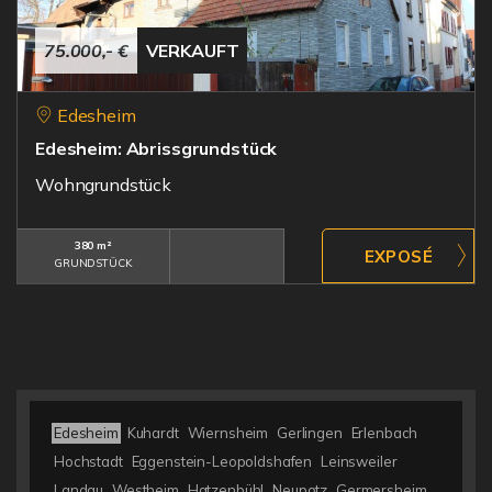
75.000,- €
VERKAUFT
Edesheim
Edesheim: Abrissgrundstück
Wohngrundstück
380 m²
GRUNDSTÜCK
Edesheim
Kuhardt
Wiernsheim
Gerlingen
Erlenbach
Hochstadt
Eggenstein-Leopoldshafen
Leinsweiler
Landau
Westheim
Hatzenbühl
Neupotz
Germersheim