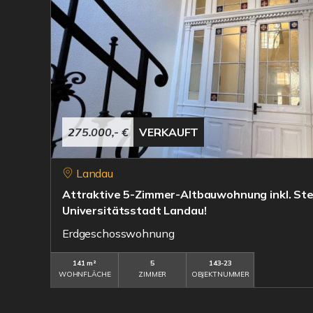
275.000,- €
VERKAUFT
Landau
Attraktive 5-Zimmer-Altbauwohnung inkl. Stel
Universitätsstadt Landau!
Erdgeschosswohnung
141 m²
5
143-23
WOHNFLÄCHE
ZIMMER
OBJEKTNUMMER