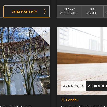
127,39 m²
5,5
ZUM EXPOSÉ
WOHNFLÄCHE
ZIMMER
O
410.000,- €
VERKAUF
Landau