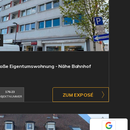
T
roße Eigentumswohnung - Nähe Bahnhof
176-23
ZUM EXPOSÉ
BJEKTNUMMER