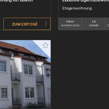
hnung mit Balkon
Exklusive Eigentumswoh
Etagenwohnung
128 m²
2,5
ZUM EXPOSÉ
WOHNFLÄCHE
ZIMMER
O