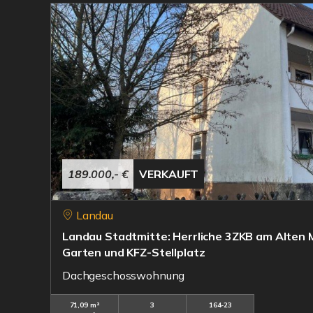
189.000,- €
VERKAUFT
Landau
Landau Stadtmitte: Herrliche 3ZKB am Alten 
Garten und KFZ-Stellplatz
Dachgeschosswohnung
71,09 m²
3
164-23