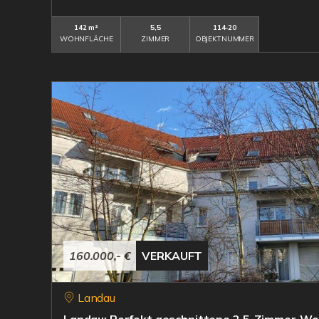
142 m²
5,5
114-20
WOHNFLÄCHE
ZIMMER
OBJEKTNUMMER
160.000,- €
VERKAUFT
Landau