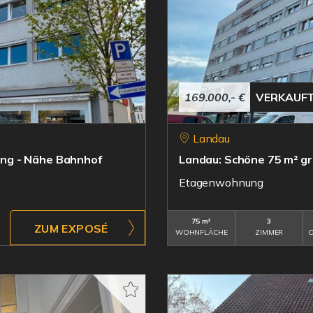
169.000,- €
VERKAUF
Landau
ng - Nähe Bahnhof
Landau: Schöne 75 m² g
Etagenwohnung
75 m²
3
ZUM EXPOSÉ
WOHNFLÄCHE
ZIMMER
O