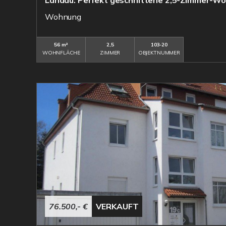
Landau: Perfekt geschnittene 2,5-Zimmer-Wo
Wohnung
56 m²
2,5
103-20
WOHNFLÄCHE
ZIMMER
OBJEKTNUMMER
76.500,- €
VERKAUFT