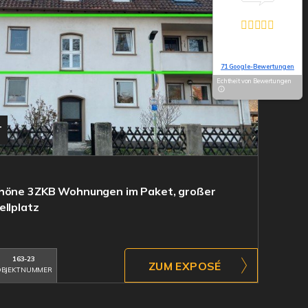
Exzellent
5,0
Basierend auf
71 Google-Bewertungen
Echtheit von Bewertungen
T
chöne 3ZKB Wohnungen im Paket, großer
ellplatz
163-23
ZUM EXPOSÉ
BJEKTNUMMER