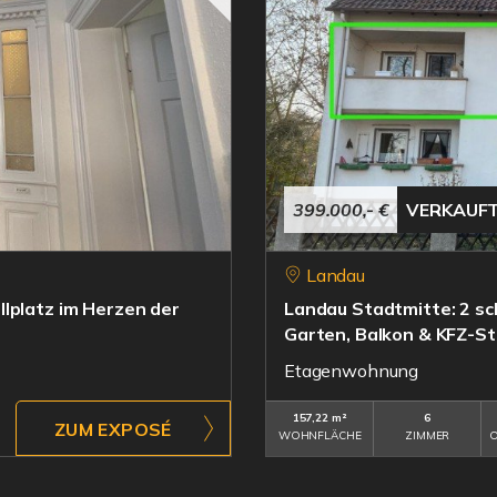
399.000,- €
VERKAUF
Landau
lplatz im Herzen der
Landau Stadtmitte: 2 s
Garten, Balkon & KFZ-St
Etagenwohnung
157,22 m²
6
ZUM EXPOSÉ
WOHNFLÄCHE
ZIMMER
O