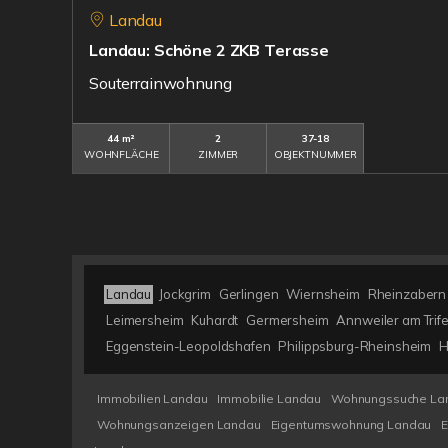
Landau
Landau: Schöne 2 ZKB Terasse
Souterrainwohnung
44 m²
2
37-18
WOHNFLÄCHE
ZIMMER
OBJEKTNUMMER
Landau
Jockgrim
Gerlingen
Wiernsheim
Rheinzabern
Leimersheim
Kuhardt
Germersheim
Annweiler am Trife
Eggenstein-Leopoldshafen
Philippsburg-Rheinsheim
H
Immobilien Landau
Immobilie Landau
Wohnungssuche La
Wohnungsanzeigen Landau
Eigentumswohnung Landau
E