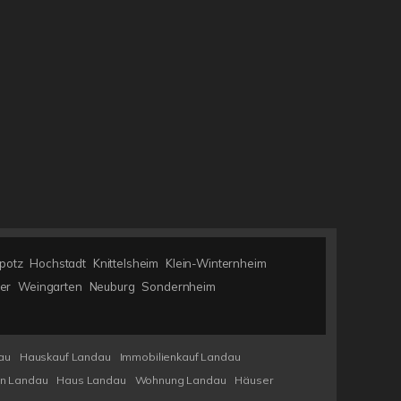
potz
Hochstadt
Knittelsheim
Klein-Winternheim
er
Weingarten
Neuburg
Sondernheim
au
Hauskauf Landau
Immobilienkauf Landau
en Landau
Haus Landau
Wohnung Landau
Häuser