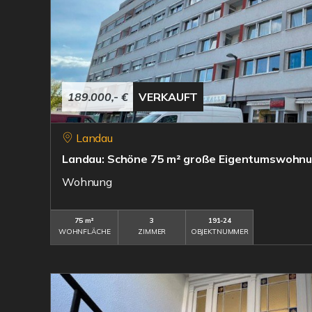
189.000,- €
VERKAUFT
Landau
Landau: Schöne 75 m² große Eigentumswohnu
Wohnung
75 m²
3
191-24
WOHNFLÄCHE
ZIMMER
OBJEKTNUMMER