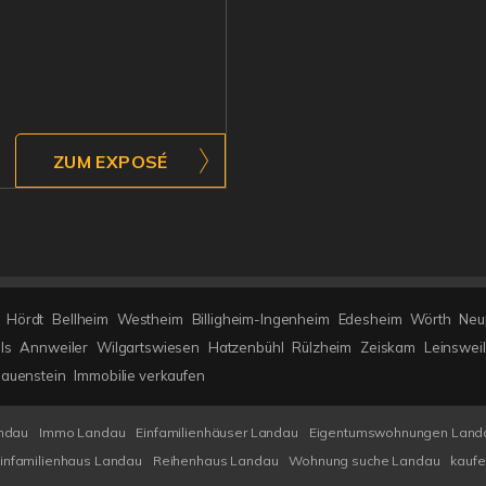
ZUM EXPOSÉ
Hördt
Bellheim
Westheim
Billigheim-Ingenheim
Edesheim
Wörth
Neu
ls
Annweiler
Wilgartswiesen
Hatzenbühl
Rülzheim
Zeiskam
Leinsweil
auenstein
Immobilie verkaufen
ndau
Immo Landau
Einfamilienhäuser Landau
Eigentumswohnungen Land
infamilienhaus Landau
Reihenhaus Landau
Wohnung suche Landau
kauf