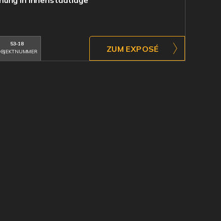
nung in Innenstadtlage
53-18
ZUM EXPOSÉ
BJEKTNUMMER