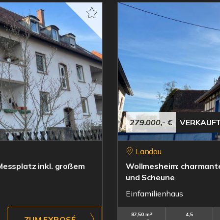
279.000,- €
VERKAUF
Landau
Messplatz inkl. großem
Wollmesheim: charmante
und Scheune
Einfamilienhaus
87,50 m²
4,5
ZUM EXPOSÉ