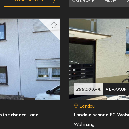
WOHNFLÄCHE
ZIMMER
O
299.000,- €
VERKAUF
Landau
 in schöner Lage
Landau: schöne EG-Woh
Wohnung