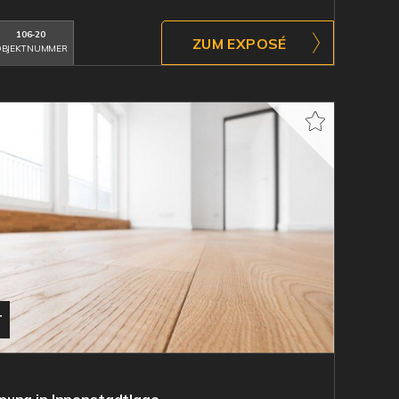
106-20
ZUM EXPOSÉ
BJEKTNUMMER
T