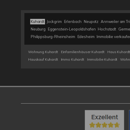
Kuhardt
Jockgrim
Erlenbach
Neupotz
Annweiler am Tri
Neuburg
Eggenstein-Leopoldshafen
Hochstadt
Germe
Philippsburg-Rheinsheim
Edesheim
Immobilie verkaufe
Wohnung Kuhardt
Einfamilienhäuser Kuhardt
Haus Kuhard
Hauskauf Kuhardt
Immo Kuhardt
Immobilie Kuhardt
Wohn