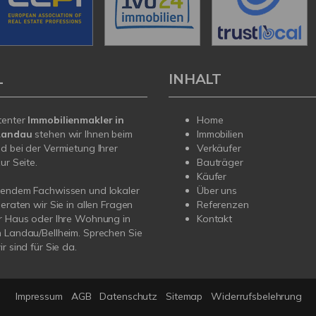
L
INHALT
tenter
Immobilienmakler in
Home
/Landau
stehen wir Ihnen beim
Immobilien
d bei der Vermietung Ihrer
Verkäufer
ur Seite.
Bauträger
Käufer
sendem Fachwissen und lokaler
Über uns
beraten wir Sie in allen Fragen
Referenzen
r Haus oder Ihre Wohnung in
Kontakt
 Landau/Bellheim. Sprechen Sie
r sind für Sie da.
Impressum
AGB
Datenschutz
Sitemap
Widerrufsbelehrung