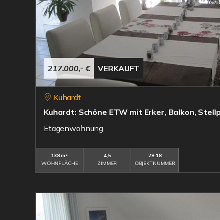
217.000,- €
VERKAUFT
Kuhardt
Kuhardt: Schöne ETW mit Erker, Balkon, Stell
Etagenwohnung
138 m²
4,5
28-18
WOHNFLÄCHE
ZIMMER
OBJEKTNUMMER