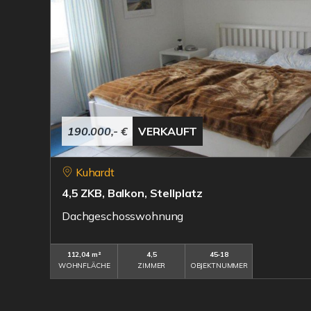
190.000,- €
VERKAUFT
Kuhardt
4,5 ZKB, Balkon, Stellplatz
Dachgeschosswohnung
112,04 m²
4,5
45-18
WOHNFLÄCHE
ZIMMER
OBJEKTNUMMER