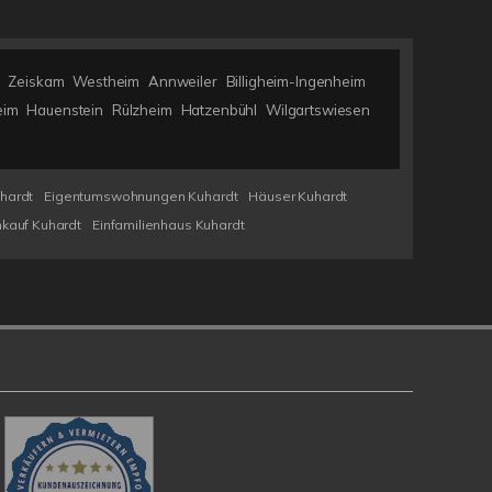
Zeiskam
Westheim
Annweiler
Billigheim-Ingenheim
eim
Hauenstein
Rülzheim
Hatzenbühl
Wilgartswiesen
hardt
Eigentumswohnungen Kuhardt
Häuser Kuhardt
kauf Kuhardt
Einfamilienhaus Kuhardt