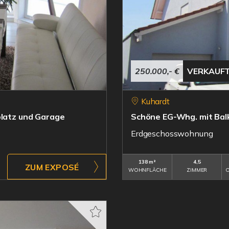
250.000,- €
VERKAUF
Kuhardt
platz und Garage
Schöne EG-Whg. mit Balk
Erdgeschosswohnung
138 m²
4,5
ZUM EXPOSÉ
WOHNFLÄCHE
ZIMMER
O