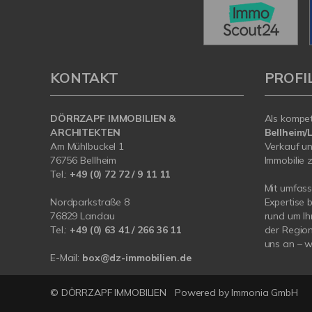
KONTAKT
PROFI
DÖRRZAPF IMMOBILIEN &
Als kompe
ARCHITEKTEN
Bellheim
Am Mühlbuckel 1
Verkauf un
76756 Bellheim
Immobilie z
Tel.:
+49 (0) 72 72 / 9 11 11
Mit umfas
Nordparkstraße 8
Expertise 
76829 Landau
rund um Ih
Tel.:
+49 (0) 63 41 / 266 36 11
der Region
uns an – wi
E-Mail:
box@dz-immobilien.de
© DÖRRZAPF IMMOBILIEN
Powered by
Immonia GmbH