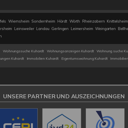
fels
Wiernsheim
Sondernheim
Hördt
Wörth
Rheinzabern
Knittelsheim
rsheim
Leinsweiler
Landau
Gerlingen
Leimersheim
Weingarten
Bellh
n
t
Wohnungssuche Kuhardt
Wohnungsanzeigen Kuhardt
Wohnung suche Ku
ungen Kuhardt
Immobilien Kuhardt
Eigentumswohnung Kuhardt
Immobilien
UNSERE PARTNER UND AUSZEICHNUNGEN