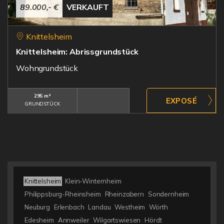
89.000,- €
VERKAUFT
Knittelsheim
Knittelsheim: Abrissgrundstück
Wohngrundstück
295 m²
GRUNDSTÜCK
Knittelsheim
Klein-Winternheim
Philippsburg-Rheinsheim
Rheinzabern
Sondernheim
Neuburg
Erlenbach
Landau
Westheim
Wörth
Edesheim
Annweiler
Wilgartswiesen
Hördt