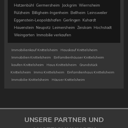
Hatzenbühl
Germersheim
Jockgrim
Wiernsheim
Rülzheim
Billigheim-Ingenheim
Bellheim
Leinsweiler
Eggenstein-Leopoldshafen
Gerlingen
Kuhardt
Hauenstein
Neupotz
Leimersheim
Zeiskam
Hochstadt
Weingarten
Immobilie verkaufen
Immobilienkauf Knittelsheim
Hauskauf Knittelsheim
Immobilien Knittelsheim
Einfamilienhäuser Knittelsheim
kaufen Knittelsheim
Haus Knittelsheim
Grundstück
Knittelsheim
Immo Knittelsheim
Einfamilienhaus Knittelsheim
Immobilie Knittelsheim
Häuser Knittelsheim
UNSERE PARTNER UND