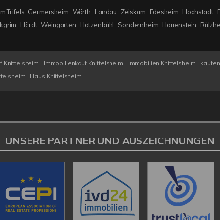
m Trifels
Germersheim
Wörth
Landau
Zeiskam
Edesheim
Hochstadt
ckgrim
Hördt
Weingarten
Hatzenbühl
Sondernheim
Hauenstein
Rülzh
n
 Knittelsheim
Immobilienkauf Knittelsheim
Immobilien Knittelsheim
kaufen
ttelsheim
Haus Knittelsheim
UNSERE PARTNER UND AUSZEICHNUNGEN