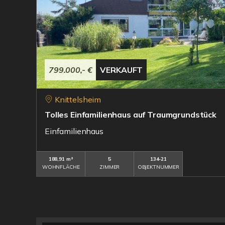
799.000,- €
VERKAUFT
Knittelsheim
Tolles Einfamilienhaus auf Traumgrundstück
Einfamilienhaus
188,91 m²
5
134-21
WOHNFLÄCHE
ZIMMER
OBJEKTNUMMER