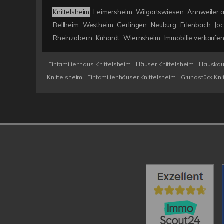
Knittelsheim
Leimersheim
Wilgartswiesen
Annweiler a
Bellheim
Westheim
Gerlingen
Neuburg
Erlenbach
Jo
Rheinzabern
Kuhardt
Wiernsheim
Immobilie verkaufe
Einfamilienhaus Knittelsheim
Häuser Knittelsheim
Hauskauf
Knittelsheim
Einfamilienhäuser Knittelsheim
Grundstück Kni