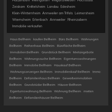
Hatzenbühl
Weingarten
Wilgartswiesen
Hochstadt
Zeiskam
Knittelsheim
Landau
Edesheim
Klein-Winternheim
Annweiler am Trifels
Leimersheim
Wiernsheim
Erlenbach
Annweiler
Rheinzabern
Immobilie verkaufen
Haus Bellheim
kaufen Bellheim
Büro Bellheim
Wohnungen
Bellheim
Reihenhaus Bellheim
Bürofläche Bellheim
Immobilien Bellheim
Grundstück Bellheim
Mietangebote
Bellheim
Wohnungssuche Bellheim
Eigentumswohnungen
Bellheim
Immobilie Bellheim
Hauskauf Bellheim
Wohnungsanzeigen Bellheim
Immobilienkauf Bellheim
Immo
Bellheim
Einfamilienhaus Bellheim
Gewerbeimmobilien
Bellheim
Grundstücke Bellheim
Häuser Bellheim
Eigentumswohnung Bellheim
Wohnung Bellheim
mieten
Bellheim
Einfamilienhäuser Bellheim