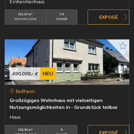
Einfamilienhaus
232,57 m²
7,5
WOHNFLÄCHE
ZIMMER
NEU
490.000,- €
Bellheim
Großzügiges Wohnhaus mit vielseitigen
Nutzungsmöglichkeiten in - Grundstück teilbar
Haus
225,92 m²
9