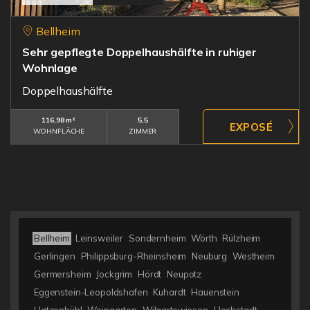
Bellheim
Sehr gepflegte Doppelhaushälfte in ruhiger
Wohnlage
Doppelhaushälfte
116,98 m²
5,5
WOHNFLÄCHE
ZIMMER
Bellheim
Leinsweiler
Sondernheim
Wörth
Rülzheim
Gerlingen
Philippsburg-Rheinsheim
Neuburg
Westheim
Germersheim
Jockgrim
Hördt
Neupotz
Eggenstein-Leopoldshafen
Kuhardt
Hauenstein