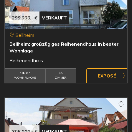
299.000,- €
VERKAUFT
Bellheim
Bellheim: großzügiges Reihenendhaus in bester
Wohnlage
Reihenendhaus
186 m²
6,5
WOHNFLÄCHE
ZIMMER
305.000,- €
VERKAUFT