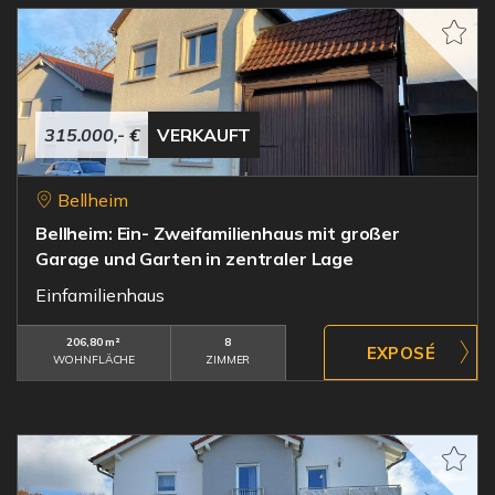
315.000,- €
VERKAUFT
Bellheim
Bellheim: Ein- Zweifamilienhaus mit großer
Garage und Garten in zentraler Lage
Einfamilienhaus
206,80 m²
8
WOHNFLÄCHE
ZIMMER