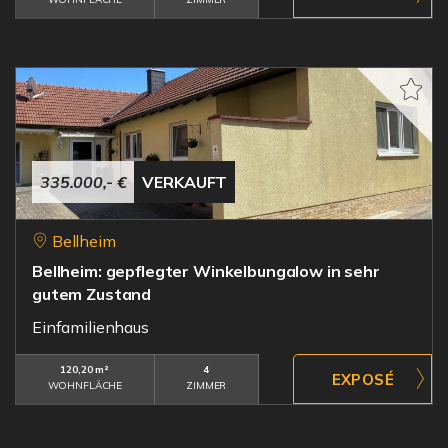
335.000,- €
VERKAUFT
Bellheim
Bellheim: gepflegter Winkelbungalow in sehr
gutem Zustand
Einfamilienhaus
120,20 m²
4
WOHNFLÄCHE
ZIMMER