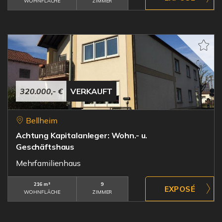
WOHNFLÄCHE
ZIMMER
320.000,- €
VERKAUFT
Bellheim
Achtung Kapitalanleger: Wohn.- u.
Geschäftshaus
Mehrfamilienhaus
216 m²
9
WOHNFLÄCHE
ZIMMER