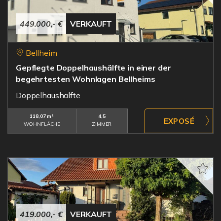
449.000,- €
VERKAUFT
Bellheim
Gepflegte Doppelhaushälfte in einer der
begehrtesten Wohnlagen Bellheims
Doppelhaushälfte
118,07 m²
4,5
WOHNFLÄCHE
ZIMMER
419.000,- €
VERKAUFT