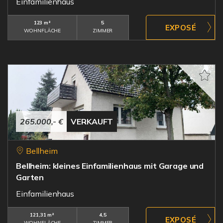
Einfamilienhaus
123 m²
5
WOHNFLÄCHE
ZIMMER
265.000,- €
VERKAUFT
Bellheim
Bellheim: kleines Einfamilienhaus mit Garage und
Garten
Einfamilienhaus
121,31 m²
4,5
WOHNFLÄCHE
ZIMMER