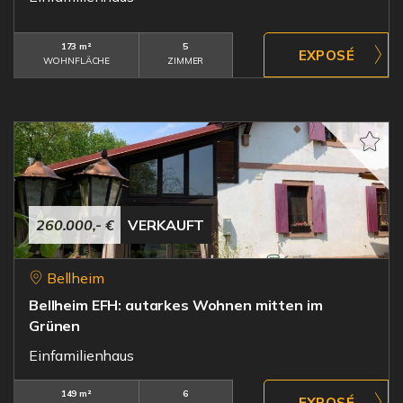
173 m²
5
WOHNFLÄCHE
ZIMMER
260.000,- €
VERKAUFT
Bellheim
Bellheim EFH: autarkes Wohnen mitten im
Grünen
Einfamilienhaus
149 m²
6