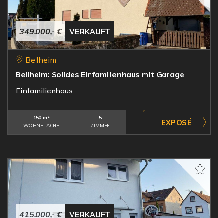
349.000,- €
VERKAUFT
Bellheim
Bellheim: Solides Einfamilienhaus mit Garage
Einfamilienhaus
150 m²
5
WOHNFLÄCHE
ZIMMER
415.000,- €
VERKAUFT