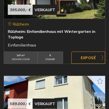
395.000,- €
VERKAUFT
Rülzheim
Rülzheim: Einfamilienhaus mit Wintergarten in
Toplage
Einfamilienhaus
147 m²
6
WOHNFLÄCHE
ZIMMER
589.000,- €
VERKAUFT