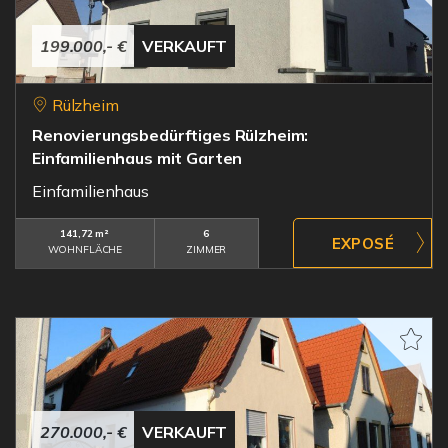
199.000,- €
VERKAUFT
Rülzheim
Renovierungsbedürftiges Rülzheim:
Einfamilienhaus mit Garten
Einfamilienhaus
141,72 m²
6
WOHNFLÄCHE
ZIMMER
270.000,- €
VERKAUFT