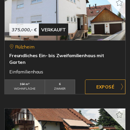
375.000,- €
VERKAUFT
Rülzheim
Freundliches Ein- bis Zweifamilienhaus mit
Garten
Einfamilienhaus
164 m²
6
WOHNFLÄCHE
ZIMMER