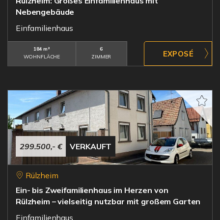
Rülzheim: Großes Einfamilienhaus mit
Nebengebäude
Einfamilienhaus
184 m²
6
WOHNFLÄCHE
ZIMMER
299.500,- €
VERKAUFT
Rülzheim
Ein- bis Zweifamilienhaus im Herzen von
Rülzheim – vielseitig nutzbar mit großem Garten
Einfamilienhaus