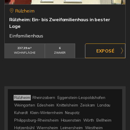
Rülzheim
Rülzheim: Ein- bis Zweifamilienhaus in bester
Lage
Einfamilienhaus
237,39 m²
6
WOHNFLÄCHE
ZIMMER
Rülzheim
Rheinzabern
Eggenstein-Leopoldshafen
Weingarten
Edesheim
Knittelsheim
Zeiskam
Landau
Kuhardt
Klein-Winternheim
Neupotz
Philippsburg-Rheinsheim
Hauenstein
Wörth
Bellheim
Hatzenbühl
Wiernsheim
Leimersheim
Westheim