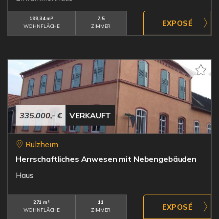
199,34 m²
7,5
WOHNFLÄCHE
ZIMMER
335.000,- €
VERKAUFT
Rülzheim
Herrschaftliches Anwesen mit Nebengebäuden
Haus
271 m²
11
WOHNFLÄCHE
ZIMMER