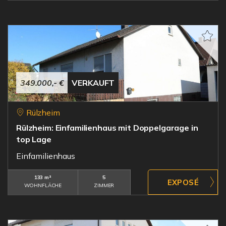
349.000,- €
VERKAUFT
Rülzheim
Rülzheim: Einfamilienhaus mit Doppelgarage in
top Lage
Einfamilienhaus
133 m²
5
WOHNFLÄCHE
ZIMMER