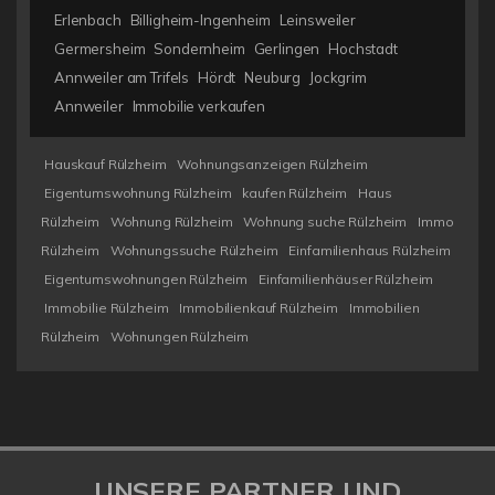
Erlenbach
Billigheim-Ingenheim
Leinsweiler
Germersheim
Sondernheim
Gerlingen
Hochstadt
Annweiler am Trifels
Hördt
Neuburg
Jockgrim
Annweiler
Immobilie verkaufen
Hauskauf Rülzheim
Wohnungsanzeigen Rülzheim
Eigentumswohnung Rülzheim
kaufen Rülzheim
Haus
Rülzheim
Wohnung Rülzheim
Wohnung suche Rülzheim
Immo
Rülzheim
Wohnungssuche Rülzheim
Einfamilienhaus Rülzheim
Eigentumswohnungen Rülzheim
Einfamilienhäuser Rülzheim
Immobilie Rülzheim
Immobilienkauf Rülzheim
Immobilien
Rülzheim
Wohnungen Rülzheim
UNSERE PARTNER UND