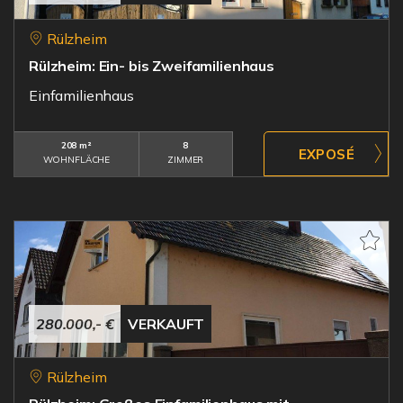
Rülzheim
Rülzheim: Ein- bis Zweifamilienhaus
Einfamilienhaus
208 m²
8
WOHNFLÄCHE
ZIMMER
280.000,- €
VERKAUFT
Rülzheim