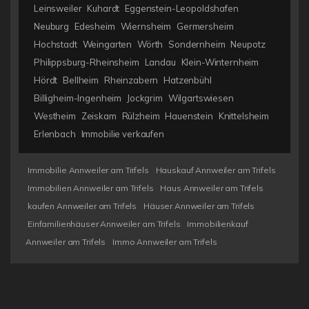
Leinsweiler
Kuhardt
Eggenstein-Leopoldshafen
Neuburg
Edesheim
Wiernsheim
Germersheim
Hochstadt
Weingarten
Wörth
Sondernheim
Neupotz
Philippsburg-Rheinsheim
Landau
Klein-Winternheim
Hördt
Bellheim
Rheinzabern
Hatzenbühl
Billigheim-Ingenheim
Jockgrim
Wilgartswiesen
Westheim
Zeiskam
Rülzheim
Hauenstein
Knittelsheim
Erlenbach
Immobilie verkaufen
Immobilie Annweiler am Trifels
Hauskauf Annweiler am Trifels
Immobilien Annweiler am Trifels
Haus Annweiler am Trifels
kaufen Annweiler am Trifels
Häuser Annweiler am Trifels
Einfamilienhäuser Annweiler am Trifels
Immobilienkauf
Annweiler am Trifels
Immo Annweiler am Trifels