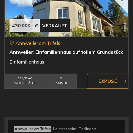
430.000,- €
VERKAUFT
Annweiler am Trifels
Annweiler: Einfamilienhaus auf tollem Grundstück
Einfamilienhaus
136,31 m²
5
WOHNFLÄCHE
ZIMMER
Annweiler am Trifels
Leimersheim
Gerlingen