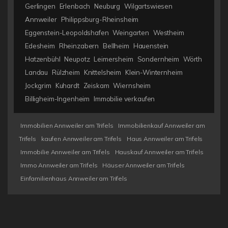
Gerlingen
Erlenbach
Neuburg
Wilgartswiesen
Annweiler
Philippsburg-Rheinsheim
Eggenstein-Leopoldshafen
Weingarten
Westheim
Edesheim
Rheinzabern
Bellheim
Hauenstein
Hatzenbühl
Neupotz
Leimersheim
Sondernheim
Wörth
Landau
Rülzheim
Knittelsheim
Klein-Winternheim
Jockgrim
Kuhardt
Zeiskam
Wiernsheim
Billigheim-Ingenheim
Immobilie verkaufen
Immobilien Annweiler am Trifels
Immobilienkauf Annweiler am
Trifels
kaufen Annweiler am Trifels
Haus Annweiler am Trifels
Immobilie Annweiler am Trifels
Hauskauf Annweiler am Trifels
Immo Annweiler am Trifels
Häuser Annweiler am Trifels
Einfamilienhaus Annweiler am Trifels