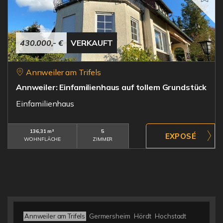
430.000,- €
VERKAUFT
Annweiler am Trifels
Annweiler: Einfamilienhaus auf tollem Grundstück
Einfamilienhaus
136,31 m²
5
WOHNFLÄCHE
ZIMMER
Annweiler am Trifels
Germersheim
Hördt
Hochstadt