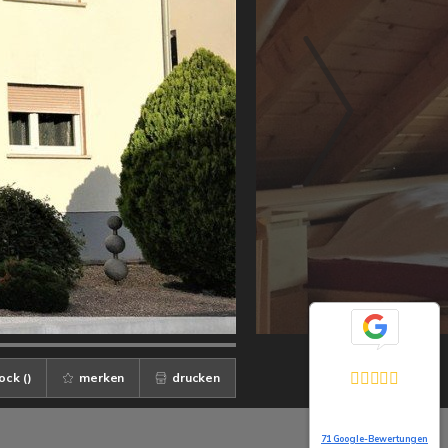
Exzellent
ock (
)
merken
drucken
5,0
Basierend auf
71 Google-Bewertungen