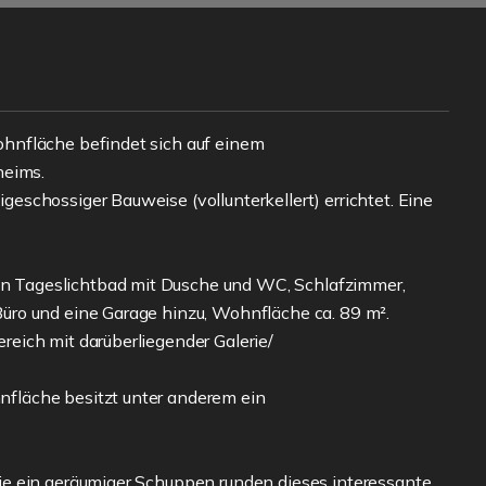
hnfläche befindet sich auf einem
heims.
schossiger Bauweise (vollunterkellert) errichtet. Eine
 Tageslichtbad mit Dusche und WC, Schlafzimmer,
ro und eine Garage hinzu, Wohnfläche ca. 89 m².
eich mit darüberliegender Galerie/
fläche besitzt unter anderem ein
e ein geräumiger Schuppen runden dieses interessante