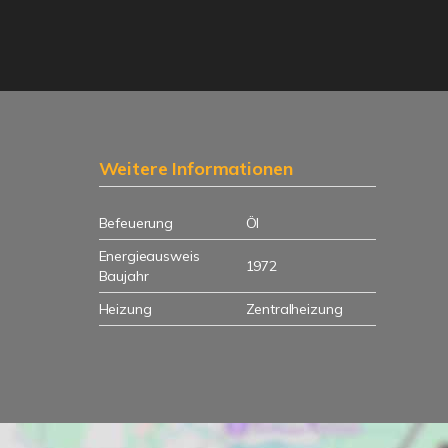
Weitere Informationen
Befeuerung
Öl
Energieausweis
1972
Baujahr
Heizung
Zentralheizung