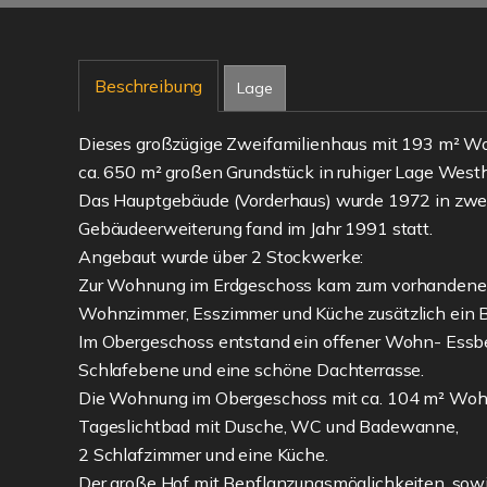
Beschreibung
Lage
Dieses großzügige Zweifamilienhaus mit 193 m² Wo
ca. 650 m² großen Grundstück in ruhiger Lage West
Das Hauptgebäude (Vorderhaus) wurde 1972 in zweige
Gebäudeerweiterung fand im Jahr 1991 statt.
Angebaut wurde über 2 Stockwerke:
Zur Wohnung im Erdgeschoss kam zum vorhandenen
Wohnzimmer, Esszimmer und Küche zusätzlich ein Bü
Im Obergeschoss entstand ein offener Wohn- Essber
Schlafebene und eine schöne Dachterrasse.
Die Wohnung im Obergeschoss mit ca. 104 m² Wohn
Tageslichtbad mit Dusche, WC und Badewanne,
2 Schlafzimmer und eine Küche.
Der große Hof mit Bepflanzungsmöglichkeiten, sowi