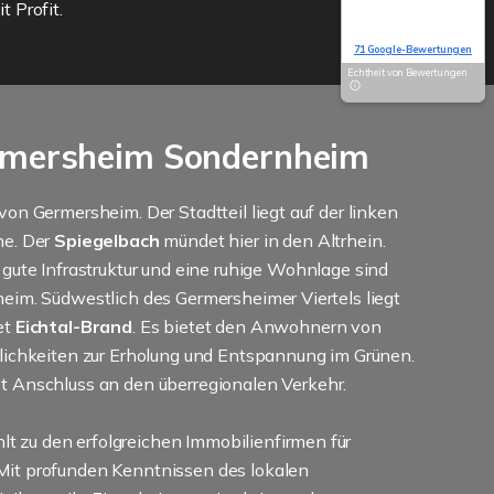
5,0
 Profit.
Basierend auf
71 Google-Bewertungen
Echtheit von Bewertungen
rmersheim Sondernheim
on Germersheim. Der Stadtteil liegt auf der linken
ne. Der
Spiegelbach
mündet hier in den Altrhein.
e gute Infrastruktur und eine ruhige Wohnlage sind
eim. Südwestlich des Germersheimer Viertels liegt
et
Eichtal-Brand
. Es bietet den Anwohnern von
lichkeiten zur Erholung und Entspannung im Grünen.
et Anschluss an den überregionalen Verkehr.
zu den erfolgreichen Immobilienfirmen für
it profunden Kenntnissen des lokalen