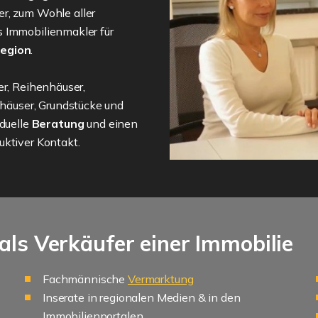
er, zum Wohle aller
s Immobilienmakler für
Region
.
er, Reihenhäuser,
äuser, Grundstücke und
iduelle
Beratung
und einen
duktiver Kontakt.
als Verkäufer einer Immobilie
Fachmännische
Vermarktung
Inserate in regionalen Medien & in den
Immobilienportalen