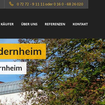
0 72 72 - 9 11 11 oder 0 16 0 - 68 26 020
KÄUFER
ÜBER UNS
REFERENZEN
KONTAKT
dernheim
ernheim