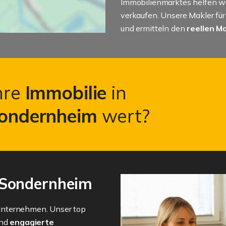
Immobilienmarktes helfen wi
verkaufen. Unsere Makler fü
und ermitteln den
reellen M
Ihre
Immobilie
in
ondernheim
wert?
 Sondernheim
Unternehmen. Unser top
und
engagierte