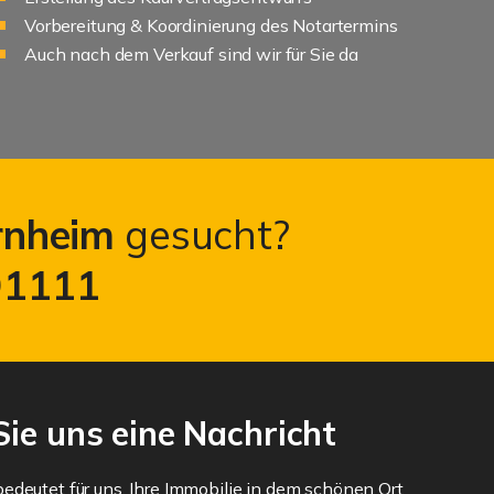
Vorbereitung & Koordinierung des Notartermins
Auch nach dem Verkauf sind wir für Sie da
rnheim
gesucht?
91111
ie uns eine Nachricht
edeutet für uns, Ihre Immobilie in dem schönen Ort