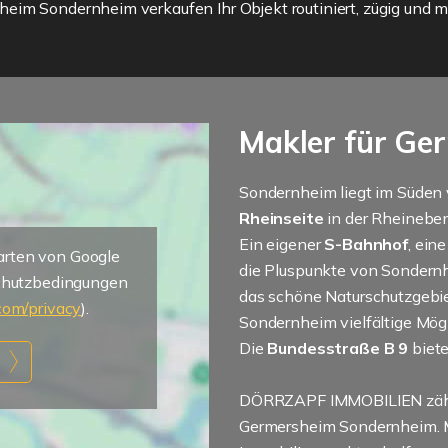
im Sondernheim verkaufen Ihr Objekt routiniert, zügig und mit
Makler für Ge
Sondernheim liegt im Süden v
Rheinseite
in der Rheinebe
Ein eigener
S-Bahnhof
, ein
Karten von Google
die Pluspunkte von Sondernh
schutzbedingungen
das schöne Naturschutzgebi
.com/privacy
).
Sondernheim vielfältige Mög
Die
Bundesstraße B 9
biet
n
DÖRRZAPF IMMOBILIEN zählt 
Germersheim Sondernheim. M