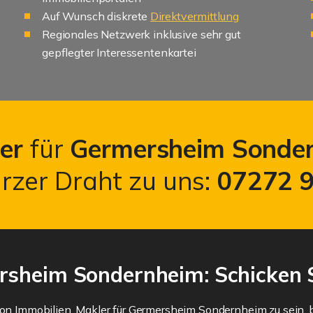
Auf Wunsch diskrete
Direktvermittlung
Regionales Netzwerk inklusive sehr gut
gepflegter Interessentenkartei
er
für
Germersheim Sonde
urzer Draht zu uns:
07272 
rsheim Sondernheim: Schicken S
von Immobilien. Makler für Germersheim Sondernheim zu sein, b