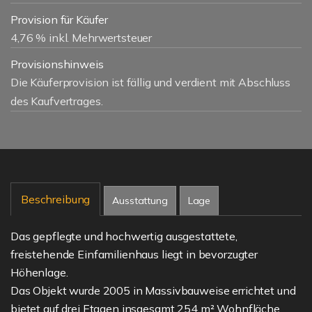
Provision für Käufer
4,76 % inkl. Mehrwertsteuer
Provisionshinweis
Die Käuferprovision ist fällig und verdient mit Abschluss
des Kaufvertrages.
Beschreibung
Ausstattung
Lage
Das gepflegte und hochwertig ausgestattete,
freistehende Einfamilienhaus liegt in bevorzugter
Höhenlage.
Das Objekt wurde 2005 in Massivbauweise errichtet und
bietet auf drei Etagen insgesamt 254 m² Wohnfläche.